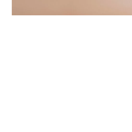
LIVRAISON OFFERTE
PAIE
Livraison garantie par La Poste avec numéro de suivi disponible.
Vos inf
Anatys – Site de bijoux personnalisés en France, o
Chez Anatys, nous croyons qu’un bijou n’est jamais seulement
personnalisés
réunit des créations pensées pour durer, élégant
sens. Ici, l’esthétique rencontre la mémoire. Et chaque pièce 
Pourquoi choisir un bijou personnalisé ?
Un
cadeau personnalisé
a ce pouvoir rare d’atteindre le cœu