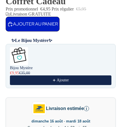
Coffret Cadeau
Prix promotionnel
€4,95
Prix régulier
€5,95
Livraison GRATUITE
AJOUTER AU PANIER
✨Le Bijou Mystère✨
Use the Previous and Next buttons to navigate through product reco
Bijou Mystère
€9,95
€35,00
Ajouter
Livraison estimée
i
dimanche 16 août
-
mardi 18 août