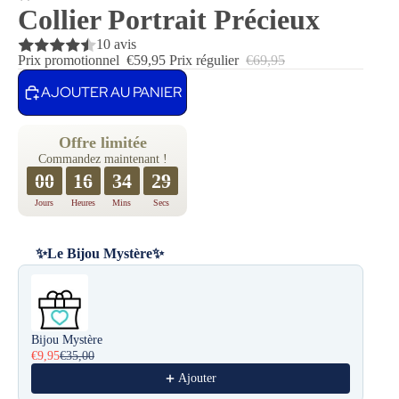
Collier Portrait Précieux
10 avis
Prix promotionnel
€59,95
Prix régulier
€69,95
AJOUTER AU PANIER
Offre limitée
Commandez maintenant !
00
16
34
27
Jours
Heures
Mins
Secs
✨Le Bijou Mystère✨
Use the Previous and Next buttons to navigate through product reco
Bijou Mystère
€9,95
€35,00
Ajouter