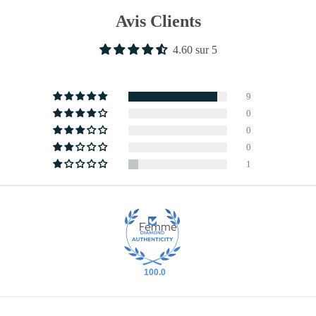
Avis Clients
4.60 sur 5
9
0
0
0
1
Femme
100.0