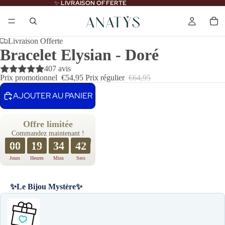
✨
LIVRAISON OFFERTE
Livraison Offerte
Bracelet Elysian - Doré
407 avis
Prix promotionnel
€54,95
Prix régulier
€64,95
AJOUTER AU PANIER
Offre limitée
Commandez maintenant !
00
19
34
40
Jours
Heures
Mins
Secs
✨Le Bijou Mystère✨
Use the Previous and Next buttons to navigate through product recomme