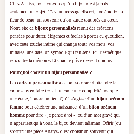
style, vous pouvez opter pour une finition argentée ou dorée
Chez Anatys, nous croyons qu’un bijou n’est jamais
à l’or fin, classique ou rosée. Nos bijoux résistent à l’usure
seulement un objet. C’est un message discret, une émotion à
quotidienne tout en gardant leur éclat, saison après saison.
Confortables, ajustables et faciles à porter, ils s’intègrent
fleur de peau, un souvenir qu’on garde tout près du cœur.
parfaitement à votre quotidien.
Notre site de
bijoux personnalisés
réunit des créations
Pourquoi Choisir un Bracelet ANATYS ?
pensées pour durer, élégantes et faciles à porter au quotidien,
avec cette touche intime qui change tout : vos mots, vos
Gravure personnalisée offerte
sur tous nos modèles,
initiales, une date, un symbole qui fait sens. Ici, l’esthétique
réalisée avec finesse et durabilité.
Expédition rapide
en 48h ou moins, dans un écrin
rencontre la mémoire. Et chaque pièce devient unique.
prêt à offrir.
Matériaux de haute qualité
: acier inoxydable 316,
Pourquoi choisir un bijou personnalisé ?
finition dorée à l’or fin ou argentée.
Bijoux pour femme et homme
, pensés pour chaque
Un
cadeau personnalisé
a ce pouvoir rare d’atteindre le
style et chaque occasion.
cœur sans en faire trop. Il raconte une complicité, marque
Service client attentif
, disponible pour vous guider à
chaque étape.
une étape, honore un lien. Qu’il s’agisse d’un
bijou prénom
femme
pour célébrer une naissance, d’un
bijou prénom
Des Cadeaux Qui Marquent
homme
pour dire « je pense à toi », ou d’un mot gravé qui
n’appartient qu’à vous, le bijou devient talisman. Offrir (ou
Que ce soit pour une naissance, un anniversaire, un mariage
ou simplement pour dire « je pense à toi », un bracelet
s’offrir) une pièce Anatys, c’est choisir un souvenir qui