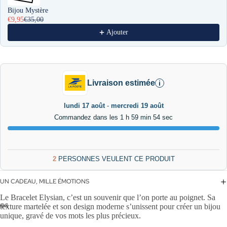
Bijou Mystère
DÈLE 3D
€9,95
€35,00
Ajouter
Livraison estimée
i
lundi 17 août
-
mercredi 19 août
Commandez dans les 1 h 59 min 53 sec
2
PERSONNES VEULENT CE PRODUIT
UN CADEAU, MILLE ÉMOTIONS
Le Bracelet Elysian, c’est un souvenir que l’on porte au poignet. Sa
texture martelée et son design moderne s’unissent pour créer un bijou
unique, gravé de vos mots les plus précieux.