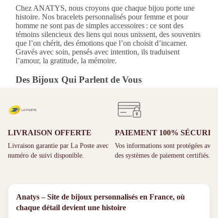
Chez ANATYS, nous croyons que chaque bijou porte une
histoire. Nos bracelets personnalisés pour femme et pour
homme ne sont pas de simples accessoires : ce sont des
témoins silencieux des liens qui nous unissent, des souvenirs
que l’on chérit, des émotions que l’on choisit d’incarner.
Gravés avec soin, pensés avec intention, ils traduisent
l’amour, la gratitude, la mémoire.
Des Bijoux Qui Parlent de Vous
Offrir ou s’offrir un bracelet ANATYS, c’est bien plus qu’un
geste esthétique. C’est célébrer une relation, une naissance,
un souvenir, une victoire personnelle. Chaque gravure sur
LIVRAISON OFFERTE
PAIEMENT 100% SÉCURIS
nos bracelets est réalisée avec une extrême précision pour
garantir finesse, lisibilité et émotion. Vous pouvez y inscrire
Livraison garantie par La Poste avec
Vos informations sont protégées avec
un prénom, une date, une déclaration. Ce détail intime rend
numéro de suivi disponible.
des systèmes de paiement certifiés.
chaque pièce profondément unique.
Matériaux Durables et Finitions Élégantes
Anatys – Site de bijoux personnalisés en France, où
Tous nos bracelets sont conçus en acier inoxydable 316,
chaque détail devient une histoire
reconnu pour sa robustesse et son éclat durable. Selon votre