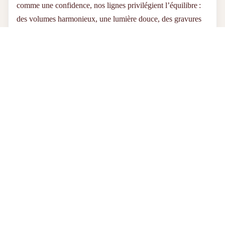
comme une confidence, nos lignes privilégient l’équilibre :
des volumes harmonieux, une lumière douce, des gravures
nettes. Découvrez la sélection
bijoux personnalisés femme
:
prénoms entremêlés, dates précieuses, symboles talismans.
Choisissez ce qui vous ressemble, et laissez la magie opérer.
Prix promotionnel
€54,95
Prix régulier
€64,95
Bijoux pour homme : force tranquille et
personnalisation maîtrisée
Pour lui, nous avons voulu des lignes droites, des textures
lisibles, des proportions confortables. Un
collier homme
personnalisé
ou un bracelet gravé dit l’essentiel, sans
emphase : une initiale, une date, un mantra discret au dos. La
finition argentée ou
dorée à l’or fin
offre un contraste juste,
facile à associer à un style urbain, casual ou habillé.
Résultat : un
bijou homme personnalisé
qui soutient la
silhouette et porte un message—le vôtre.
Idées de personnalisation : et si vos mots devenaient