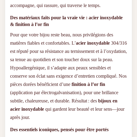
ANATYS est le cadeau idéal. Il incarne votre intention,
accompagne, qui rassure, qui traverse le temps.
matérialise vos sentiments et accompagne la personne qui le
porte dans tous les instants de sa vie. Nos clientes nous
Des matériaux faits pour la vraie vie : acier inoxydable
racontent combien ces bijoux deviennent des repères, des
talismans, des ancrages émotionnels.
& finition à l’or fin
Pour que votre bijou reste beau, nous privilégions des
Commandez Facilement en Ligne
matières fiables et confortables. L’
acier inoxydable
304/316
est réputé pour sa résistance au ternissement et à l’oxydation,
Sur notre boutique en ligne, vous pouvez personnaliser votre
bracelet en quelques clics, choisir votre finition préférée, et
sa tenue au quotidien et son toucher doux sur la peau.
suivre votre commande en temps réel. Nous livrons en
Hypoallergénique, il s’adapte aux peaux sensibles et
France et à l’international, dans un emballage soigné, prêt à
être offert. Parce qu’un cadeau chargé de sens ne devrait
conserve son éclat sans exigence d’entretien compliqué. Nos
jamais attendre.
pièces dorées bénéficient d’une
finition à l’or fin
Exprimez Ce Qui Compte Vraiment
(application par électrogalvanisation), pour une brillance
subtile, chaleureuse, et durable. Résultat : des
bijoux en
acier inoxydable
qui gardent leur beauté et leur sens—jour
ANATYS, c’est une invitation à revenir à l’essentiel. À dire
sans bruit ce qui fait battre votre cœur. À porter fièrement ce
après jour.
qui vous relie aux autres. Explorez notre collection de
bracelets personnalisés pour femme
et
bijoux gravés
Des essentiels iconiques, pensés pour être portés
pour homme
et trouvez la pièce qui vous ressemble.