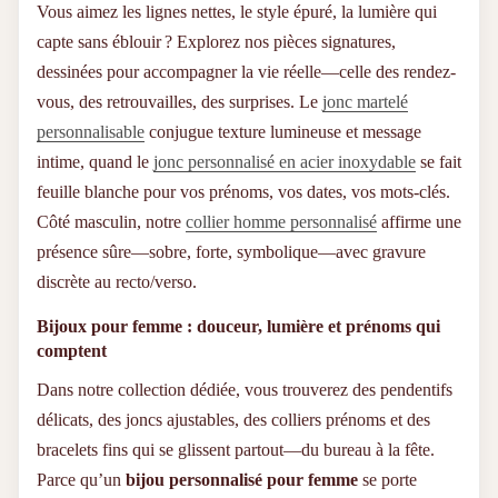
Vous aimez les lignes nettes, le style épuré, la lumière qui
Rejoignez Notre Communauté
capte sans éblouir ? Explorez nos pièces signatures,
dessinées pour accompagner la vie réelle—celle des rendez-
Plus de 50 000 personnes ont déjà fait confiance à ANATYS
vous, des retrouvailles, des surprises. Le
jonc martelé
pour célébrer leurs liens les plus profonds. Rejoignez-nous
sur les réseaux sociaux pour découvrir leurs histoires,
personnalisable
conjugue texture lumineuse et message
partager la vôtre, et vous laisser inspirer par l’émotion
intime, quand le
jonc personnalisé en acier inoxydable
se fait
authentique de nos créations. Un bracelet peut tout changer.
Laissez le vôtre parler pour vous.
feuille blanche pour vos prénoms, vos dates, vos mots-clés.
Côté masculin, notre
collier homme personnalisé
affirme une
présence sûre—sobre, forte, symbolique—avec gravure
discrète au recto/verso.
Bijoux pour femme : douceur, lumière et prénoms qui
comptent
Dans notre collection dédiée, vous trouverez des pendentifs
délicats, des joncs ajustables, des colliers prénoms et des
bracelets fins qui se glissent partout—du bureau à la fête.
Parce qu’un
bijou personnalisé pour femme
se porte