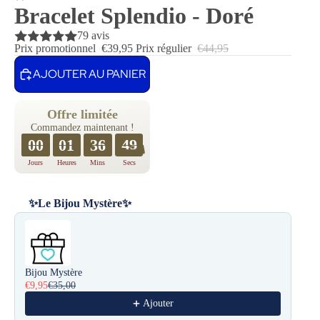
Bracelet Splendio - Doré
79 avis
Prix promotionnel
€39,95
Prix régulier
€44,95
AJOUTER AU PANIER
Offre limitée
Commandez maintenant !
00
01
36
48
Jours
Heures
Mins
Secs
✨Le Bijou Mystère✨
Use the Previous and Next buttons to navigate through product reco
Bijou Mystère
€9,95
€35,00
Ajouter