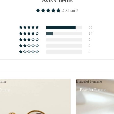
Avis Clients
4.82 sur 5
65
14
0
0
0
mme
Bracelet Femme
Femme
Bracelet Femme