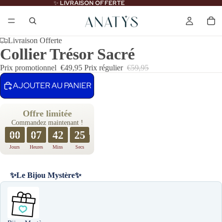
✨
LIVRAISON OFFERTE
Livraison Offerte
Collier Trésor Sacré
Prix promotionnel
€49,95
Prix régulier
€59,95
AJOUTER AU PANIER
Offre limitée
Commandez maintenant !
00
07
42
24
Jours
Heures
Mins
Secs
✨Le Bijou Mystère✨
Use the Previous and Next buttons to navigate through product recomme