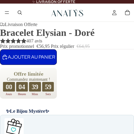
✨
LIVRAISON OFFERTE
Livraison Offerte
Bracelet Elysian - Doré
407 avis
Prix promotionnel
€56,95
Prix régulier
€64,95
AJOUTER AU PANIER
Offre limitée
Commandez maintenant !
00
04
39
58
Jours
Heures
Mins
Secs
✨Le Bijou Mystère✨
Use the Previous and Next buttons to navigate through product recomme