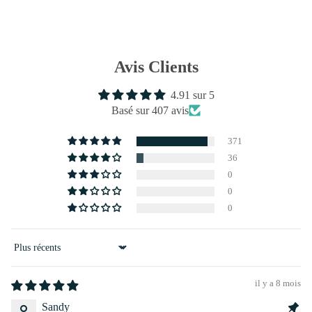
Avis Clients
4.91 sur 5
Basé sur 407 avis
371
36
0
0
0
Sort by
il y a 8 mois
Sandy