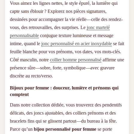
Vous aimez les lignes nettes, le style épuré, la lumière qui
Rejoignez Notre Communauté
capte sans éblouir ? Explorez nos pièces signatures,
dessinées pour accompagner la vie réelle—celle des rendez-
Plus de 50 000 personnes ont déjà fait confiance à ANATYS
vous, des retrouvailles, des surprises. Le
jonc martelé
pour célébrer leurs liens les plus profonds. Rejoignez-nous
sur les réseaux sociaux pour découvrir leurs histoires,
personnalisable
conjugue texture lumineuse et message
partager la vôtre, et vous laisser inspirer par l’émotion
intime, quand le
jonc personnalisé en acier inoxydable
se fait
authentique de nos créations. Un bracelet peut tout changer.
Laissez le vôtre parler pour vous.
feuille blanche pour vos prénoms, vos dates, vos mots-clés.
Côté masculin, notre
collier homme personnalisé
affirme une
présence sûre—sobre, forte, symbolique—avec gravure
discrète au recto/verso.
Bijoux pour femme : douceur, lumière et prénoms qui
comptent
Dans notre collection dédiée, vous trouverez des pendentifs
délicats, des joncs ajustables, des colliers prénoms et des
bracelets fins qui se glissent partout—du bureau à la fête.
Parce qu’un
bijou personnalisé pour femme
se porte