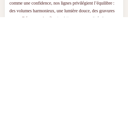
comme une confidence, nos lignes privilégient l’équilibre :
des volumes harmonieux, une lumière douce, des gravures
nettes. Découvrez la sélection
bijoux personnalisés femme
:
prénoms entremêlés, dates précieuses, symboles talismans.
Choisissez ce qui vous ressemble, et laissez la magie opérer.
Prix promotionnel
€56,95
Prix régulier
€64,95
Bijoux pour homme : force tranquille et
personnalisation maîtrisée
Pour lui, nous avons voulu des lignes droites, des textures
lisibles, des proportions confortables. Un
collier homme
personnalisé
ou un bracelet gravé dit l’essentiel, sans
emphase : une initiale, une date, un mantra discret au dos. La
finition argentée ou
dorée à l’or fin
offre un contraste juste,
facile à associer à un style urbain, casual ou habillé.
Résultat : un
bijou homme personnalisé
qui soutient la
silhouette et porte un message—le vôtre.
Idées de personnalisation : et si vos mots devenaient