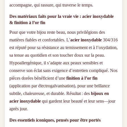
ANATYS est le cadeau idéal. Il incarne votre intention,
accompagne, qui rassure, qui traverse le temps.
matérialise vos sentiments et accompagne la personne qui le
porte dans tous les instants de sa vie. Nos clientes nous
Des matériaux faits pour la vraie vie : acier inoxydable
racontent combien ces bijoux deviennent des repères, des
talismans, des ancrages émotionnels.
& finition à l’or fin
Pour que votre bijou reste beau, nous privilégions des
Commandez Facilement en Ligne
matières fiables et confortables. L’
acier inoxydable
304/316
est réputé pour sa résistance au ternissement et à l’oxydation,
Sur notre boutique en ligne, vous pouvez personnaliser votre
bracelet en quelques clics, choisir votre finition préférée, et
sa tenue au quotidien et son toucher doux sur la peau.
suivre votre commande en temps réel. Nous livrons en
Hypoallergénique, il s’adapte aux peaux sensibles et
France et à l’international, dans un emballage soigné, prêt à
être offert. Parce qu’un cadeau chargé de sens ne devrait
conserve son éclat sans exigence d’entretien compliqué. Nos
jamais attendre.
pièces dorées bénéficient d’une
finition à l’or fin
Exprimez Ce Qui Compte Vraiment
(application par électrogalvanisation), pour une brillance
subtile, chaleureuse, et durable. Résultat : des
bijoux en
acier inoxydable
qui gardent leur beauté et leur sens—jour
ANATYS, c’est une invitation à revenir à l’essentiel. À dire
sans bruit ce qui fait battre votre cœur. À porter fièrement ce
après jour.
qui vous relie aux autres. Explorez notre collection de
bracelets personnalisés pour femme
et
bijoux gravés
Des essentiels iconiques, pensés pour être portés
pour homme
et trouvez la pièce qui vous ressemble.