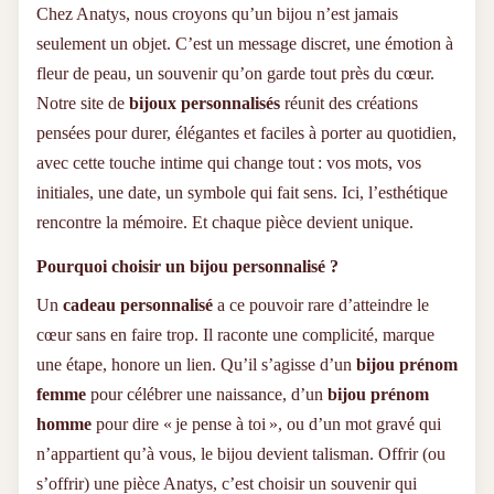
style, vous pouvez opter pour une finition argentée ou dorée
Chez Anatys, nous croyons qu’un bijou n’est jamais
à l’or fin, classique ou rosée. Nos bijoux résistent à l’usure
seulement un objet. C’est un message discret, une émotion à
quotidienne tout en gardant leur éclat, saison après saison.
Confortables, ajustables et faciles à porter, ils s’intègrent
fleur de peau, un souvenir qu’on garde tout près du cœur.
parfaitement à votre quotidien.
Notre site de
bijoux personnalisés
réunit des créations
Pourquoi Choisir un Bracelet ANATYS ?
pensées pour durer, élégantes et faciles à porter au quotidien,
avec cette touche intime qui change tout : vos mots, vos
Gravure personnalisée offerte
sur tous nos modèles,
initiales, une date, un symbole qui fait sens. Ici, l’esthétique
réalisée avec finesse et durabilité.
Expédition rapide
en 48h ou moins, dans un écrin
rencontre la mémoire. Et chaque pièce devient unique.
prêt à offrir.
Matériaux de haute qualité
: acier inoxydable 316,
Pourquoi choisir un bijou personnalisé ?
finition dorée à l’or fin ou argentée.
Bijoux pour femme et homme
, pensés pour chaque
Un
cadeau personnalisé
a ce pouvoir rare d’atteindre le
style et chaque occasion.
cœur sans en faire trop. Il raconte une complicité, marque
Service client attentif
, disponible pour vous guider à
chaque étape.
une étape, honore un lien. Qu’il s’agisse d’un
bijou prénom
femme
pour célébrer une naissance, d’un
bijou prénom
Des Cadeaux Qui Marquent
homme
pour dire « je pense à toi », ou d’un mot gravé qui
n’appartient qu’à vous, le bijou devient talisman. Offrir (ou
Que ce soit pour une naissance, un anniversaire, un mariage
ou simplement pour dire « je pense à toi », un bracelet
s’offrir) une pièce Anatys, c’est choisir un souvenir qui