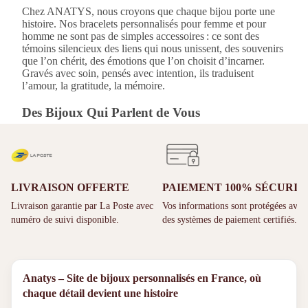
Chez ANATYS, nous croyons que chaque bijou porte une
histoire. Nos bracelets personnalisés pour femme et pour
homme ne sont pas de simples accessoires : ce sont des
témoins silencieux des liens qui nous unissent, des souvenirs
que l’on chérit, des émotions que l’on choisit d’incarner.
Gravés avec soin, pensés avec intention, ils traduisent
l’amour, la gratitude, la mémoire.
Des Bijoux Qui Parlent de Vous
Offrir ou s’offrir un bracelet ANATYS, c’est bien plus qu’un
geste esthétique. C’est célébrer une relation, une naissance,
un souvenir, une victoire personnelle. Chaque gravure sur
LIVRAISON OFFERTE
PAIEMENT 100% SÉCURIS
nos bracelets est réalisée avec une extrême précision pour
garantir finesse, lisibilité et émotion. Vous pouvez y inscrire
Livraison garantie par La Poste avec
Vos informations sont protégées avec
un prénom, une date, une déclaration. Ce détail intime rend
numéro de suivi disponible.
des systèmes de paiement certifiés.
chaque pièce profondément unique.
Matériaux Durables et Finitions Élégantes
Anatys – Site de bijoux personnalisés en France, où
Tous nos bracelets sont conçus en acier inoxydable 316,
chaque détail devient une histoire
reconnu pour sa robustesse et son éclat durable. Selon votre