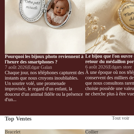
Le bijou que l'on ouvre e
Pourquoi les bijoux photo reviennent à
retour du médaillon por
l'heure des smartphones ?
6 août 2026
|
Edgars store
7 août 2026
|
Edgar Galan
À une époque où nos tél
Chaque jour, nos téléphones capturent des
conservent des milliers d
instants que nous croyons inoubliables.
que nous consultons rare
Un sourire volé, une promenade
choisie possède une valeu
improvisée, le regard d'un enfant, la
ne cherche plus à être vue 
douceur d'un animal fidèle ou la présence
d'un...
Top Ventes
Tout voir
Bracelet
Collier