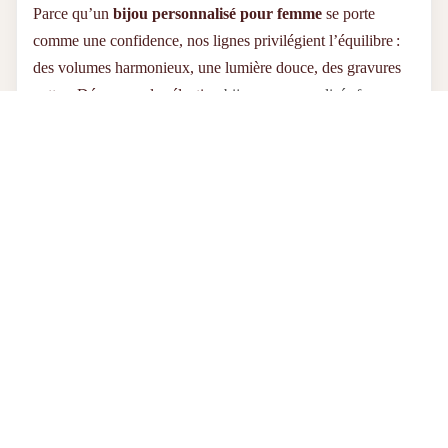
Parce qu’un
bijou personnalisé pour femme
se porte
comme une confidence, nos lignes privilégient l’équilibre :
des volumes harmonieux, une lumière douce, des gravures
nettes. Découvrez la sélection
bijoux personnalisés femme
:
prénoms entremêlés, dates précieuses, symboles talismans.
Choisissez ce qui vous ressemble, et laissez la magie opérer.
Bijoux pour homme : force tranquille et
personnalisation maîtrisée
Pour lui, nous avons voulu des lignes droites, des textures
lisibles, des proportions confortables. Un
collier homme
personnalisé
ou un bracelet gravé dit l’essentiel, sans
emphase : une initiale, une date, un mantra discret au dos. La
finition argentée ou
dorée à l’or fin
offre un contraste juste,
facile à associer à un style urbain, casual ou habillé.
Résultat : un
bijou homme personnalisé
qui soutient la
silhouette et porte un message—le vôtre.