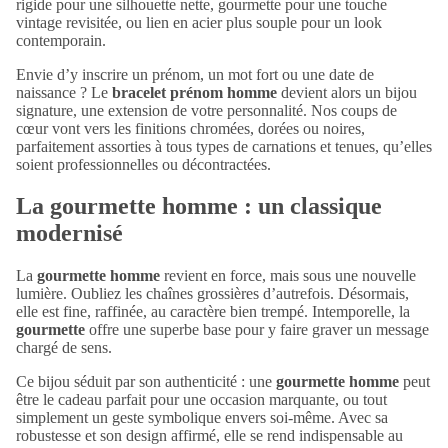
rigide pour une silhouette nette, gourmette pour une touche
vintage revisitée, ou lien en acier plus souple pour un look
contemporain.
Envie d’y inscrire un prénom, un mot fort ou une date de
naissance ? Le
bracelet prénom homme
devient alors un bijou
signature, une extension de votre personnalité. Nos coups de
cœur vont vers les finitions chromées, dorées ou noires,
parfaitement assorties à tous types de carnations et tenues, qu’elles
soient professionnelles ou décontractées.
La gourmette homme : un classique
modernisé
La
gourmette homme
revient en force, mais sous une nouvelle
lumière. Oubliez les chaînes grossières d’autrefois. Désormais,
elle est fine, raffinée, au caractère bien trempé. Intemporelle, la
gourmette
offre une superbe base pour y faire graver un message
chargé de sens.
Ce bijou séduit par son authenticité : une
gourmette homme
peut
être le cadeau parfait pour une occasion marquante, ou tout
simplement un geste symbolique envers soi-même. Avec sa
robustesse et son design affirmé, elle se rend indispensable au