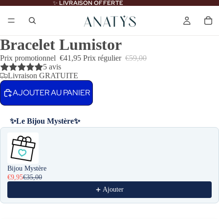
✨
LIVRAISON OFFERTE
Bracelet Lumistor
Prix promotionnel
€41,95
Prix régulier
€59,00
5 avis
Livraison GRATUITE
AJOUTER AU PANIER
✨Le Bijou Mystère✨
Use the Previous and Next buttons to navigate through product recomme
Bijou Mystère
€9,95
€35,00
Ajouter