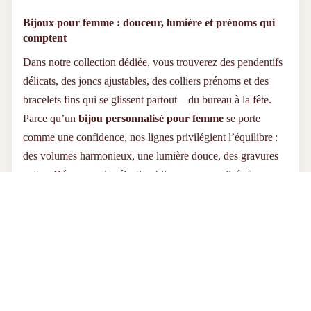
Bijoux pour femme : douceur, lumière et prénoms qui
comptent
Dans notre collection dédiée, vous trouverez des pendentifs
délicats, des joncs ajustables, des colliers prénoms et des
bracelets fins qui se glissent partout—du bureau à la fête.
Parce qu’un
bijou personnalisé pour femme
se porte
comme une confidence, nos lignes privilégient l’équilibre :
des volumes harmonieux, une lumière douce, des gravures
nettes. Découvrez la sélection
bijoux personnalisés femme
:
prénoms entremêlés, dates précieuses, symboles talismans.
Choisissez ce qui vous ressemble, et laissez la magie opérer.
Prix promotionnel
€41,95
Prix régulier
€59,00
Bijoux pour homme : force tranquille et
personnalisation maîtrisée
Pour lui, nous avons voulu des lignes droites, des textures
lisibles, des proportions confortables. Un
collier homme